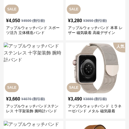
SALE
SALE
¥
4,050
¥
3,280
¥
4500
(割引前)
¥
3650
(割引前)
アップルウォッチバンド スポー
アップルウォッチバンド 本革 レ
ツ活力 立体構造バンド
ザー 磁気吸着 高級デザイン
人気
SALE
SALE
¥
3,660
¥
3,490
¥
4070
(割引前)
¥
3880
(割引前)
アップルウォッチバンドステン
アップルウォッチバンド ミラネ
レス 十字架装飾 腕時計バンド
ーゼバンド メタル 磁気吸着