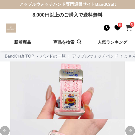
アップルウォッチバンド
専門通販サイト
BandCraft
8,000
円以上のご購入で送料無料
0
0
新着商品
商品を検索
人気ランキング
BandCraft TOP
›
バンドの一覧
›
アップルウォッチバンド くまさ
Previous slide
Ne