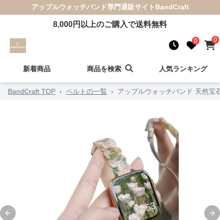
アップルウォッチバンド
専門通販サイト
BandCraft
8,000
円以上のご購入で送料無料
0
0
新着商品
商品を検索
人気ランキング
BandCraft TOP
›
ベルトの一覧
›
アップルウォッチバンド 天然宝
Previous slide
Ne