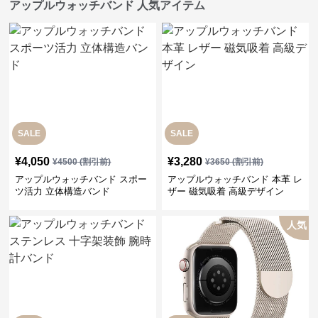
アップルウォッチバンド 人気アイテム
SALE
SALE
¥
4,050
¥
3,280
¥
4500
(割引前)
¥
3650
(割引前)
アップルウォッチバンド スポー
アップルウォッチバンド 本革 レ
ツ活力 立体構造バンド
ザー 磁気吸着 高級デザイン
人気