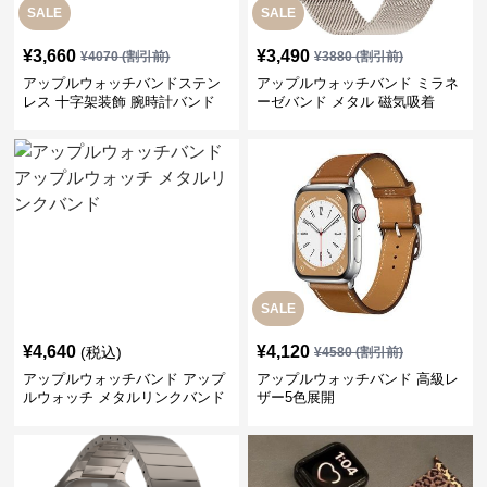
SALE
SALE
¥
3,660
¥
3,490
¥
4070
(割引前)
¥
3880
(割引前)
アップルウォッチバンドステン
アップルウォッチバンド ミラネ
レス 十字架装飾 腕時計バンド
ーゼバンド メタル 磁気吸着
SALE
¥
4,640
¥
4,120
(税込)
¥
4580
(割引前)
アップルウォッチバンド アップ
アップルウォッチバンド 高級レ
ルウォッチ メタルリンクバンド
ザー5色展開