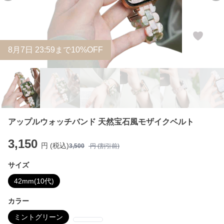
8
月
7
日 23:59まで10%OFF
アップルウォッチバンド 天然宝石風モザイクベルト
3,150
円 (税込)
3,500
円 (割引前)
サイズ
42mm(10代)
カラー
ミントグリーン