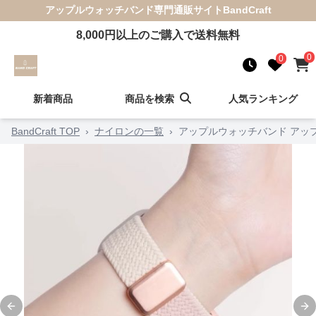
アップルウォッチバンド
専門通販サイト
BandCraft
8,000
円以上のご購入で送料無料
0
0
新着商品
商品を検索
人気ランキング
BandCraft TOP
›
ナイロンの一覧
›
アップルウォッチバンド アッ
Previous slide
Ne