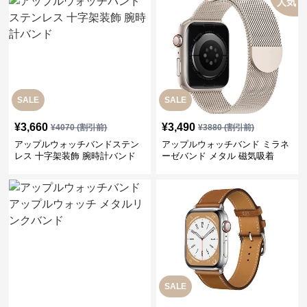
人気
SALE
SALE
¥
3,660
¥
3,490
¥
4070
(割引前)
¥
3880
(割引前)
アップルウォッチバンドステン
アップルウォッチバンド ミラネ
レス 十字架装飾 腕時計バンド
ーゼバンド メタル 磁気吸着
SALE