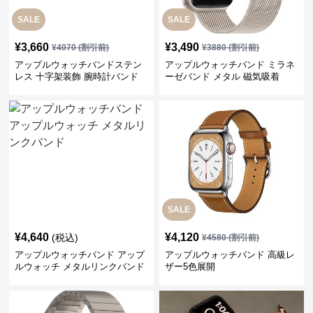
SALE
SALE
¥
3,660
¥
3,490
¥
4070
(割引前)
¥
3880
(割引前)
アップルウォッチバンドステン
アップルウォッチバンド ミラネ
レス 十字架装飾 腕時計バンド
ーゼバンド メタル 磁気吸着
SALE
¥
4,640
¥
4,120
(税込)
¥
4580
(割引前)
アップルウォッチバンド アップ
アップルウォッチバンド 高級レ
ルウォッチ メタルリンクバンド
ザー5色展開