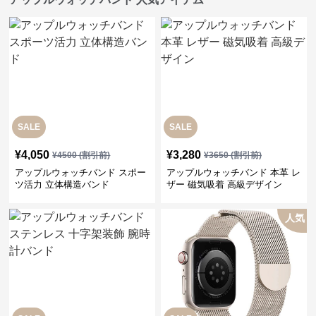
SALE
SALE
¥
4,050
¥
3,280
¥
4500
(割引前)
¥
3650
(割引前)
アップルウォッチバンド スポー
アップルウォッチバンド 本革 レ
ツ活力 立体構造バンド
ザー 磁気吸着 高級デザイン
人気