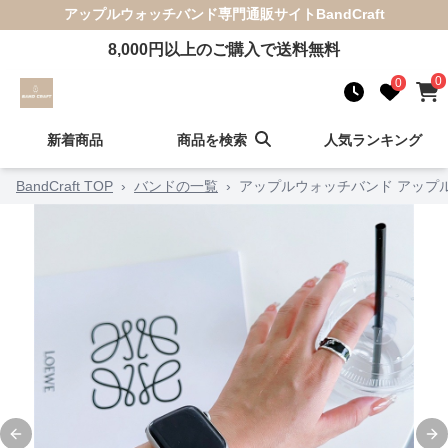
アップルウォッチバンド
専門通販サイト
BandCraft
8,000
円以上のご購入で送料無料
0
0
新着商品
商品を検索
人気ランキング
BandCraft TOP
›
バンドの一覧
›
アップルウォッチバンド アップ
Previous slide
Ne