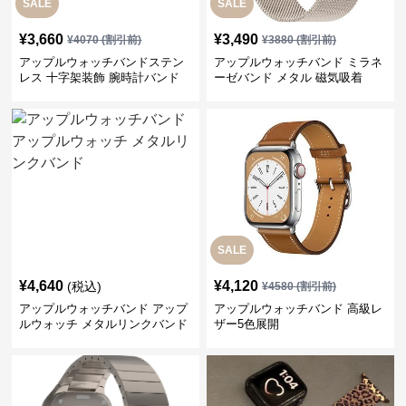
SALE
SALE
¥
3,660
¥
3,490
¥
4070
(割引前)
¥
3880
(割引前)
アップルウォッチバンドステン
アップルウォッチバンド ミラネ
レス 十字架装飾 腕時計バンド
ーゼバンド メタル 磁気吸着
SALE
¥
4,640
¥
4,120
(税込)
¥
4580
(割引前)
アップルウォッチバンド アップ
アップルウォッチバンド 高級レ
ルウォッチ メタルリンクバンド
ザー5色展開