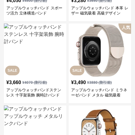
¥
4,050
¥
3,280
¥
4500
(割引前)
¥
3650
(割引前)
アップルウォッチバンド スポー
アップルウォッチバンド 本革 レ
ツ活力 立体構造バンド
ザー 磁気吸着 高級デザイン
人気
SALE
SALE
¥
3,660
¥
3,490
¥
4070
(割引前)
¥
3880
(割引前)
アップルウォッチバンドステン
アップルウォッチバンド ミラネ
レス 十字架装飾 腕時計バンド
ーゼバンド メタル 磁気吸着