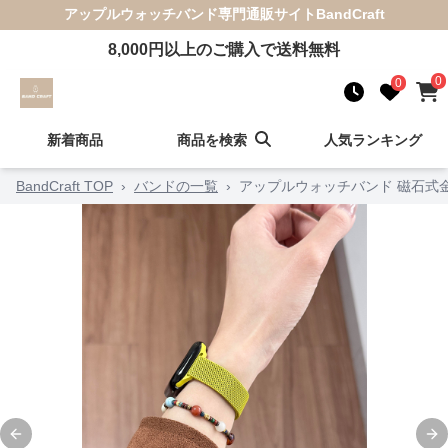
アップルウォッチバンド
専門通販サイト
BandCraft
8,000
円以上のご購入で送料無料
0
0
新着商品
商品を検索
人気ランキング
BandCraft TOP
›
バンドの一覧
›
アップルウォッチバンド 磁石式
Previous slide
Ne