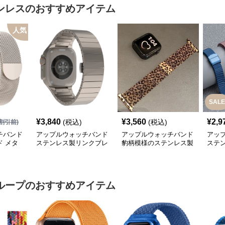
ンレス
のおすすめアイテム
人気
SALE
¥
3,840
¥
3,560
¥
2,9
(税込)
(税込)
割引前)
チバンド
アップルウォッチバンド
アップルウォッチバンド
アッ
 メタ
ステンレス製リンクブレ
豹柄模様のステンレス製
ステ
スレット型アップルウォ
アップルウォッチバンド
みア
ッチバンド
ド
ループ
のおすすめアイテム