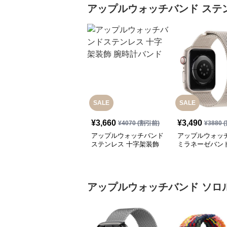
アップルウォッチバンド
ステ
SALE
SALE
¥
3,660
¥
3,490
¥
4070
(割引前)
¥
3880
(
アップルウォッチバンド
アップルウォッ
ステンレス 十字架装飾
ミラネーゼバンド
腕時計バンド
ル 磁気吸着
アップルウォッチバンド
ソロ