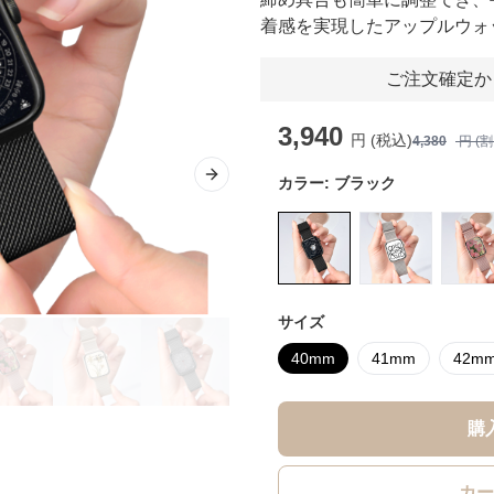
着感を実現したアップルウォ
ご注文確定か
3,940
円 (税込)
4,380
円 (
カラー:
ブラック
Next slide
サイズ
40mm
41mm
42m
購
カー