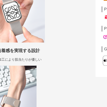
P
P
G
装着感を実現する設計
加工により肌当たりが優しい