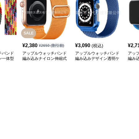
SALE
¥
2,380
¥
3,090
¥
2,7
(税込)
¥
2650
(割引前)
チバンド
アップルウォッチバンド
アップルウォッチバンド
アッ
ン一体型
編み込みナイロン伸縮式
編み込みデザイン透明ケ
編み
ド
ソロループ型時計バンド
ース付きソロループ
ソロ