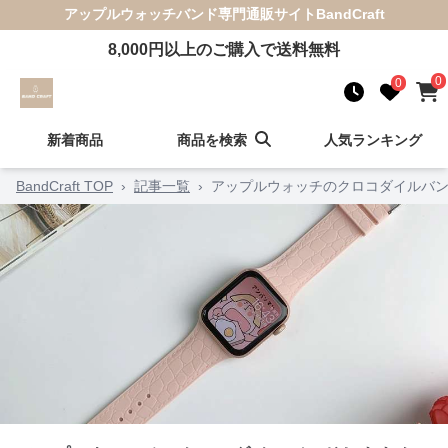
アップルウォッチバンド
専門通販サイト
BandCraft
8,000
円以上のご購入で送料無料
0
0
新着商品
商品を検索
人気ランキング
BandCraft TOP
›
記事一覧
›
アップルウォッチのクロコダイルバン