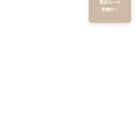
限定セール
実施中！
BandCraft
について
会社概要
利用規約