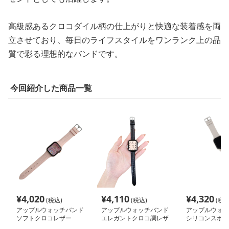
高級感あるクロコダイル柄の仕上がりと快適な装着感を両
立させており、毎日のライフスタイルをワンランク上の品
質で彩る理想的なバンドです。
今回紹介した商品一覧
¥
4,020
¥
4,110
¥
4,320
(税込)
(税込)
(税込
アップルウォッチバンド
アップルウォッチバンド
アップルウォッ
ソフトクロコレザー
エレガントクロコ調レザ
シリコンスポー
ーウォッチバンド
秋冬 個性派デザ